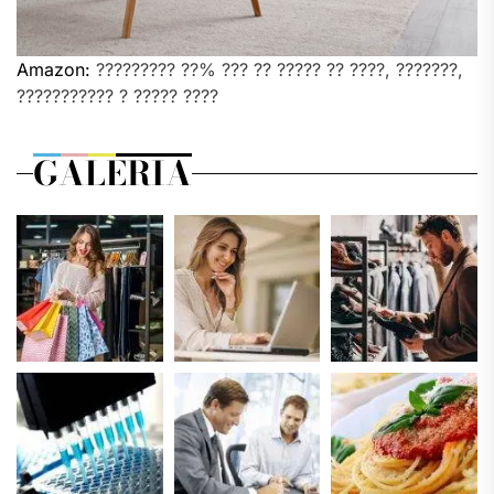
Amazon:
????????? ??% ??? ?? ????? ?? ????, ???????,
??????????? ? ????? ????
GALERIA