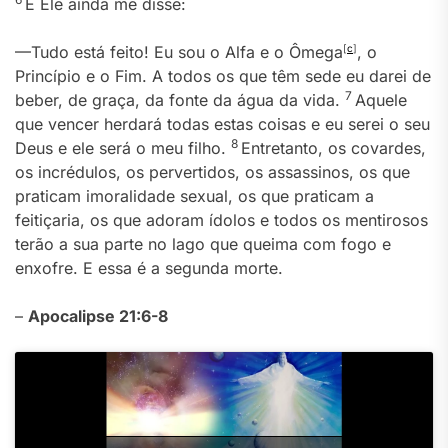
E Ele ainda me disse:
—Tudo está feito! Eu sou o Alfa e o Ômega
[
c
]
, o
Princípio e o Fim. A todos os que têm sede eu darei de
7
beber, de graça, da fonte da água da vida.
Aquele
que vencer herdará todas estas coisas e eu serei o seu
8
Deus e ele será o meu filho.
Entretanto, os covardes,
os incrédulos, os pervertidos, os assassinos, os que
praticam imoralidade sexual, os que praticam a
feitiçaria, os que adoram ídolos e todos os mentirosos
terão a sua parte no lago que queima com fogo e
enxofre. E essa é a segunda morte.
–
Apocalipse 21:6-8