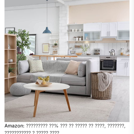
Amazon:
????????? ??% ??? ?? ????? ?? ????, ???????,
??????????? ? ????? ????