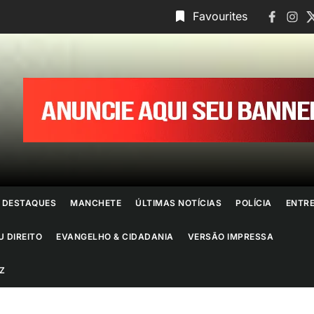
Faceboo
Insta
T
Favourites
ornal
o
io
e
DESTAQUES
MANCHETE
ÚLTIMAS NOTÍCIAS
POLÍCIA
ENTR
aneiro
U DIREITO
EVANGELHO & CIDADANIA
VERSÃO IMPRESSA
Z