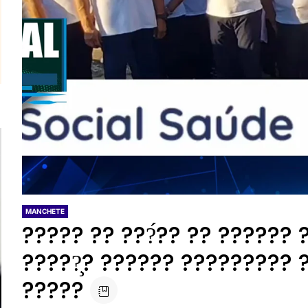
MANCHETE
????? ?? ???́?? ?? ??????
?????̧? ?????? ????????? 
?????