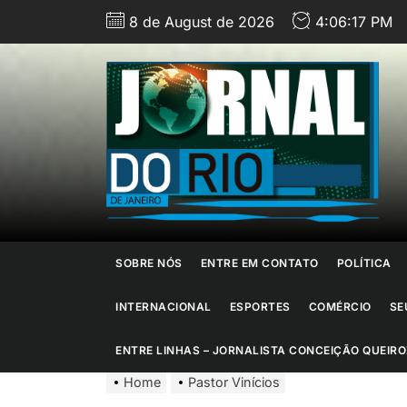
Skip
8 de August de 2026
4:06:19 PM
to
the
content
J
d
R
d
SOBRE NÓS
ENTRE EM CONTATO
POLÍTICA
J
INTERNACIONAL
ESPORTES
COMÉRCIO
SE
ENTRE LINHAS – JORNALISTA CONCEIÇÃO QUEIRO
Home
Pastor Vinícios