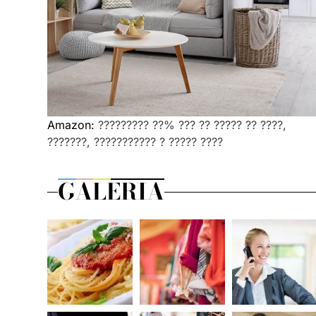
Amazon:
????????? ??% ??? ?? ????? ?? ????,
???????, ??????????? ? ????? ????
GALERIA