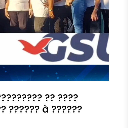
 ????????? ?? ????
?? ?????? à ??????