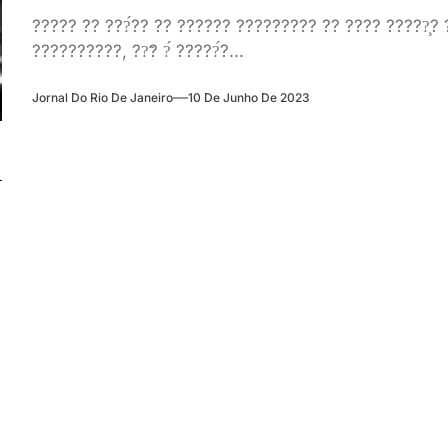
????? ?? ???́?? ?? ?????? ????????? ?? ???? ?????̧?
??????????, ??̃? ?́ ?????́?...
Jornal Do Rio De Janeiro
10 De Junho De 2023