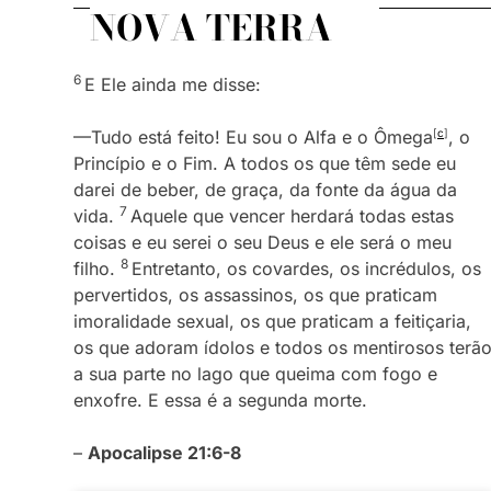
NOVA TERRA
6
E Ele ainda me disse:
—Tudo está feito! Eu sou o Alfa e o Ômega
[
c
]
, o
Princípio e o Fim. A todos os que têm sede eu
darei de beber, de graça, da fonte da água da
7
vida.
Aquele que vencer herdará todas estas
coisas e eu serei o seu Deus e ele será o meu
8
filho.
Entretanto, os covardes, os incrédulos, os
pervertidos, os assassinos, os que praticam
imoralidade sexual, os que praticam a feitiçaria,
os que adoram ídolos e todos os mentirosos terã
a sua parte no lago que queima com fogo e
enxofre. E essa é a segunda morte.
–
Apocalipse 21:6-8