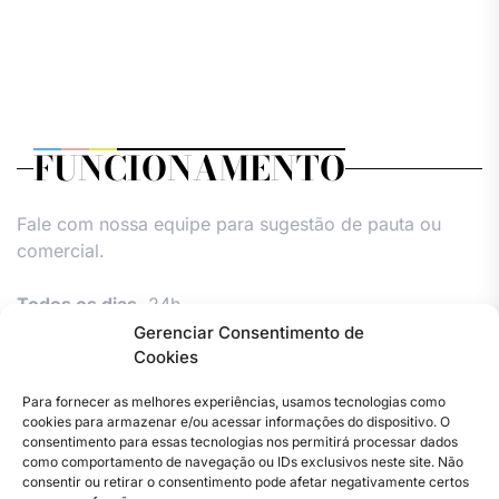
FUNCIONAMENTO
Fale com nossa equipe para sugestão de pauta ou
comercial.
Todos os dias,
24h.
Gerenciar Consentimento de
Cookies
Para fornecer as melhores experiências, usamos tecnologias como
cookies para armazenar e/ou acessar informações do dispositivo. O
consentimento para essas tecnologias nos permitirá processar dados
como comportamento de navegação ou IDs exclusivos neste site. Não
consentir ou retirar o consentimento pode afetar negativamente certos
Facebook
Instagram
Twitter
Youtube
Versão
Entre
Comércio
Pin
Política
Política
Política
Política
Pin