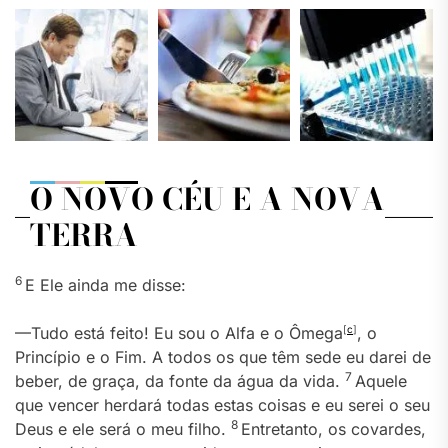
O NOVO CÉU E A NOVA
TERRA
6
E Ele ainda me disse:
—Tudo está feito! Eu sou o Alfa e o Ômega
[
c
]
, o
Princípio e o Fim. A todos os que têm sede eu darei de
7
beber, de graça, da fonte da água da vida.
Aquele
que vencer herdará todas estas coisas e eu serei o seu
8
Deus e ele será o meu filho.
Entretanto, os covardes,