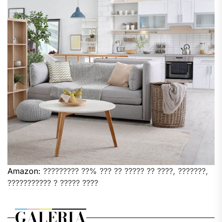
Amazon:
????????? ??% ??? ?? ????? ?? ????, ???????,
??????????? ? ????? ????
GALERIA