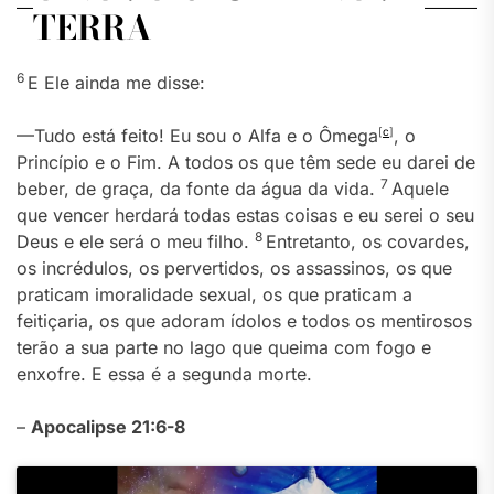
TERRA
6
E Ele ainda me disse:
—Tudo está feito! Eu sou o Alfa e o Ômega
[
c
]
, o
Princípio e o Fim. A todos os que têm sede eu darei de
7
beber, de graça, da fonte da água da vida.
Aquele
que vencer herdará todas estas coisas e eu serei o seu
8
Deus e ele será o meu filho.
Entretanto, os covardes,
os incrédulos, os pervertidos, os assassinos, os que
praticam imoralidade sexual, os que praticam a
feitiçaria, os que adoram ídolos e todos os mentirosos
terão a sua parte no lago que queima com fogo e
enxofre. E essa é a segunda morte.
–
Apocalipse 21:6-8