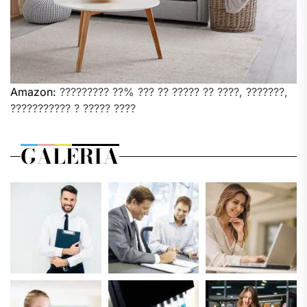
Amazon:
????????? ??% ??? ?? ????? ?? ????, ???????,
??????????? ? ????? ????
GALERIA