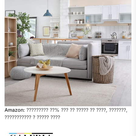
Amazon:
????????? ??% ??? ?? ????? ?? ????, ???????,
??????????? ? ????? ????