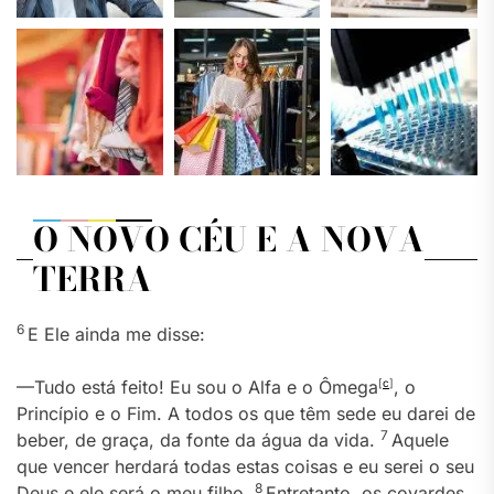
O NOVO CÉU E A NOVA
TERRA
6
E Ele ainda me disse:
—Tudo está feito! Eu sou o Alfa e o Ômega
[
c
]
, o
Princípio e o Fim. A todos os que têm sede eu darei de
7
beber, de graça, da fonte da água da vida.
Aquele
que vencer herdará todas estas coisas e eu serei o seu
8
Deus e ele será o meu filho.
Entretanto, os covardes,