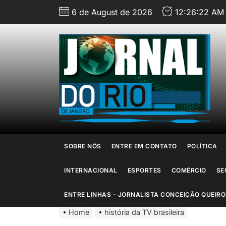
Skip
6 de August de 2026
12:26:23 AM
to
the
content
J
d
R
d
SOBRE NÓS
ENTRE EM CONTATO
POLÍTICA
J
INTERNACIONAL
ESPORTES
COMÉRCIO
SE
ENTRE LINHAS – JORNALISTA CONCEIÇÃO QUEIRO
Home
história da TV brasileira