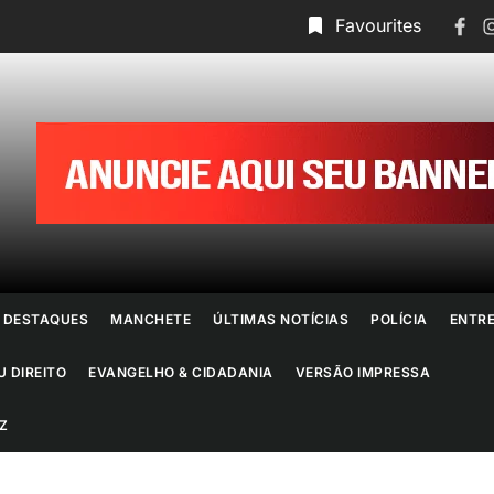
Face
I
Favourites
ornal
o
io
e
DESTAQUES
MANCHETE
ÚLTIMAS NOTÍCIAS
POLÍCIA
ENTR
aneiro
U DIREITO
EVANGELHO & CIDADANIA
VERSÃO IMPRESSA
Z