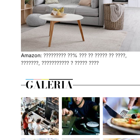
Amazon:
????????? ??% ??? ?? ????? ?? ????,
???????, ??????????? ? ????? ????
GALERIA