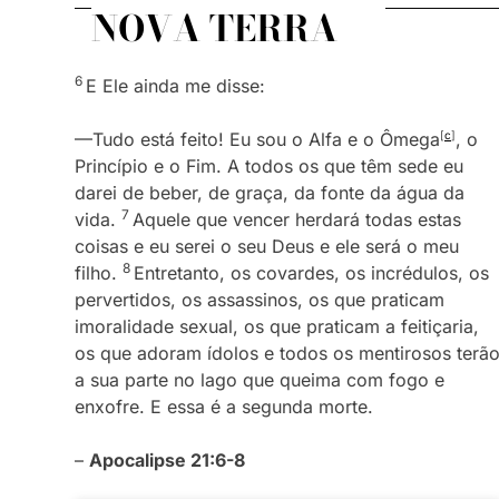
NOVA TERRA
6
E Ele ainda me disse:
—Tudo está feito! Eu sou o Alfa e o Ômega
[
c
]
, o
Princípio e o Fim. A todos os que têm sede eu
darei de beber, de graça, da fonte da água da
7
vida.
Aquele que vencer herdará todas estas
coisas e eu serei o seu Deus e ele será o meu
8
filho.
Entretanto, os covardes, os incrédulos, os
pervertidos, os assassinos, os que praticam
imoralidade sexual, os que praticam a feitiçaria,
os que adoram ídolos e todos os mentirosos terã
a sua parte no lago que queima com fogo e
enxofre. E essa é a segunda morte.
–
Apocalipse 21:6-8