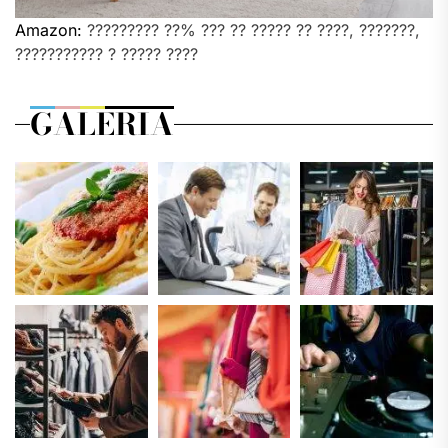
Amazon:
????????? ??% ??? ?? ????? ?? ????, ???????,
??????????? ? ????? ????
GALERIA