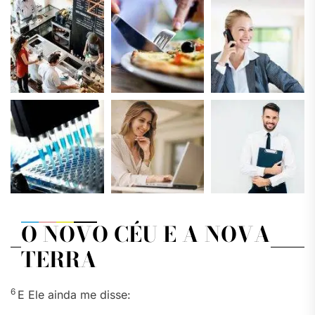
O NOVO CÉU E A NOVA
TERRA
6
E Ele ainda me disse: