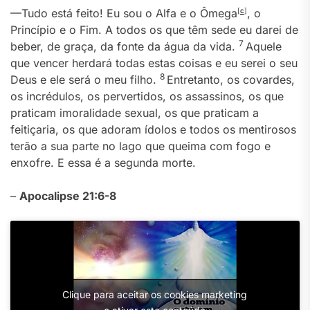
—Tudo está feito! Eu sou o Alfa e o Ômega
[
c
]
, o
Princípio e o Fim. A todos os que têm sede eu darei de
7
beber, de graça, da fonte da água da vida.
Aquele
que vencer herdará todas estas coisas e eu serei o seu
8
Deus e ele será o meu filho.
Entretanto, os covardes,
os incrédulos, os pervertidos, os assassinos, os que
praticam imoralidade sexual, os que praticam a
feitiçaria, os que adoram ídolos e todos os mentirosos
terão a sua parte no lago que queima com fogo e
enxofre. E essa é a segunda morte.
–
Apocalipse 21:6-8
Clique para aceitar os cookies marketing