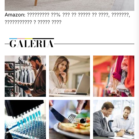
Amazon:
????????? ??% ??? ?? ????? ?? ????, ???????,
??????????? ? ????? ????
GALERIA