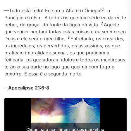
—Tudo está feito! Eu sou o Alfa e o Ômega
[
c
]
, o
Princípio e o Fim. A todos os que têm sede eu darei de
7
beber, de graça, da fonte da água da vida.
Aquele
que vencer herdará todas estas coisas e eu serei o seu
8
Deus e ele será o meu filho.
Entretanto, os covardes,
os incrédulos, os pervertidos, os assassinos, os que
praticam imoralidade sexual, os que praticam a
feitiçaria, os que adoram ídolos e todos os mentirosos
terão a sua parte no lago que queima com fogo e
enxofre. E essa é a segunda morte.
–
Apocalipse 21:6-8
Clique para aceitar os cookies marketing