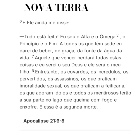
NOVA TERRA
6
E Ele ainda me disse:
—Tudo está feito! Eu sou o Alfa e o Ômega
[
c
]
, o
Princípio e o Fim. A todos os que têm sede eu
darei de beber, de graça, da fonte da água da
7
vida.
Aquele que vencer herdará todas estas
coisas e eu serei o seu Deus e ele será o meu
8
filho.
Entretanto, os covardes, os incrédulos, os
pervertidos, os assassinos, os que praticam
imoralidade sexual, os que praticam a feitiçaria,
os que adoram ídolos e todos os mentirosos terã
a sua parte no lago que queima com fogo e
enxofre. E essa é a segunda morte.
–
Apocalipse 21:6-8