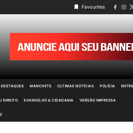
Faceboo
Insta
T
Favourites
ornal
o
io
e
DESTAQUES
MANCHETE
ÚLTIMAS NOTÍCIAS
POLÍCIA
ENTR
aneiro
U DIREITO
EVANGELHO & CIDADANIA
VERSÃO IMPRESSA
Z