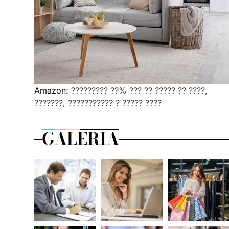
Amazon:
????????? ??% ??? ?? ????? ?? ????,
???????, ??????????? ? ????? ????
GALERIA