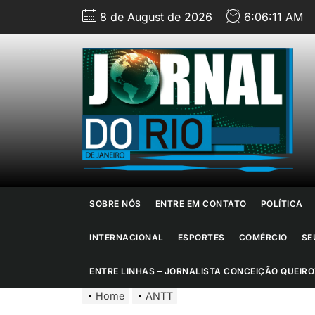
Skip
8 de August de 2026
6:06:12 AM
to
the
content
J
d
R
d
SOBRE NÓS
ENTRE EM CONTATO
POLÍTICA
J
INTERNACIONAL
ESPORTES
COMÉRCIO
SE
ENTRE LINHAS – JORNALISTA CONCEIÇÃO QUEIRO
Home
ANTT