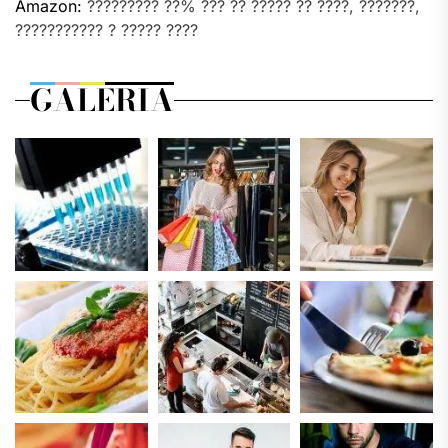
Amazon:
????????? ??% ??? ?? ????? ?? ????, ???????,
??????????? ? ????? ????
GALERIA