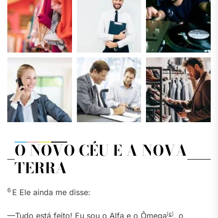
O NOVO CÉU E A NOVA
TERRA
6
E Ele ainda me disse:
—Tudo está feito! Eu sou o Alfa e o Ômega
[
c
]
, o