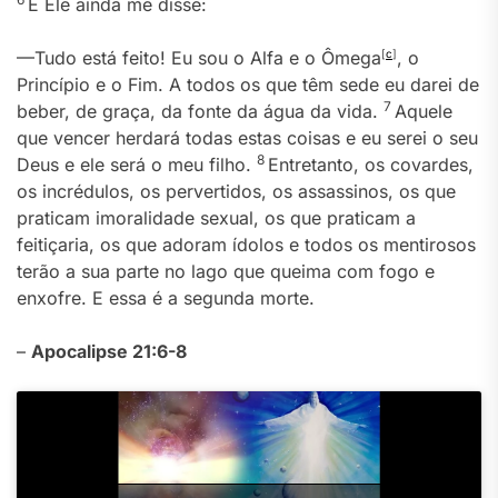
E Ele ainda me disse:
—Tudo está feito! Eu sou o Alfa e o Ômega
[
c
]
, o
Princípio e o Fim. A todos os que têm sede eu darei de
7
beber, de graça, da fonte da água da vida.
Aquele
que vencer herdará todas estas coisas e eu serei o seu
8
Deus e ele será o meu filho.
Entretanto, os covardes,
os incrédulos, os pervertidos, os assassinos, os que
praticam imoralidade sexual, os que praticam a
feitiçaria, os que adoram ídolos e todos os mentirosos
terão a sua parte no lago que queima com fogo e
enxofre. E essa é a segunda morte.
–
Apocalipse 21:6-8