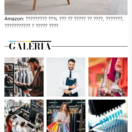
Amazon:
????????? ??% ??? ?? ????? ?? ????, ???????,
??????????? ? ????? ????
GALERIA