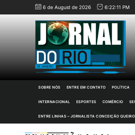
Skip
6 de August de 2026
6:22:12 PM
to
the
content
J
d
R
d
SOBRE NÓS
ENTRE EM CONTATO
POLÍTICA
J
INTERNACIONAL
ESPORTES
COMÉRCIO
SE
ENTRE LINHAS – JORNALISTA CONCEIÇÃO QUEIRO