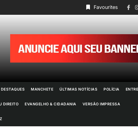
Face
I
Favourites
ornal
o
io
e
DESTAQUES
MANCHETE
ÚLTIMAS NOTÍCIAS
POLÍCIA
ENTR
aneiro
U DIREITO
EVANGELHO & CIDADANIA
VERSÃO IMPRESSA
Z