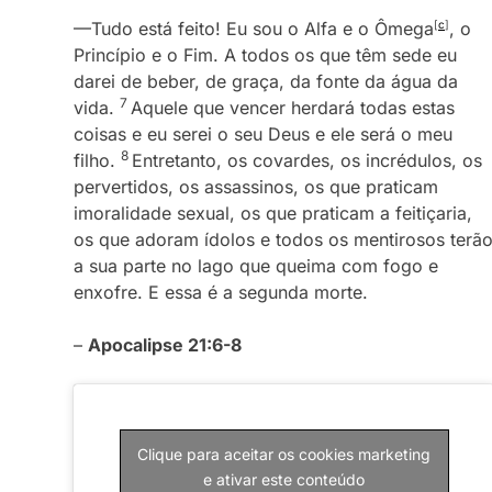
—Tudo está feito! Eu sou o Alfa e o Ômega
[
c
]
, o
Princípio e o Fim. A todos os que têm sede eu
darei de beber, de graça, da fonte da água da
7
vida.
Aquele que vencer herdará todas estas
coisas e eu serei o seu Deus e ele será o meu
8
filho.
Entretanto, os covardes, os incrédulos, os
pervertidos, os assassinos, os que praticam
imoralidade sexual, os que praticam a feitiçaria,
os que adoram ídolos e todos os mentirosos terã
a sua parte no lago que queima com fogo e
enxofre. E essa é a segunda morte.
–
Apocalipse 21:6-8
Clique para aceitar os cookies marketing
e ativar este conteúdo