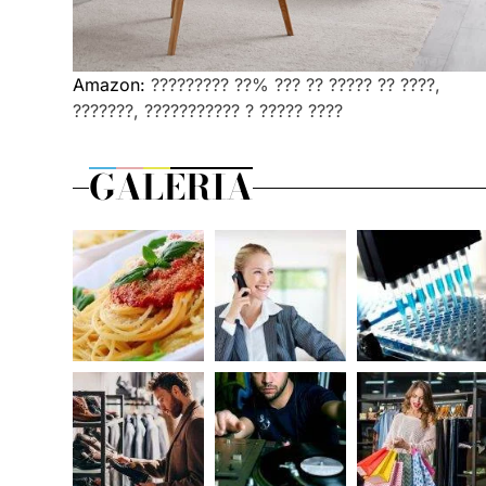
Amazon:
????????? ??% ??? ?? ????? ?? ????,
???????, ??????????? ? ????? ????
GALERIA