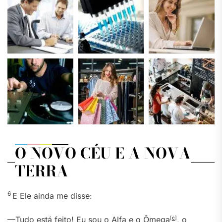
O NOVO CÉU E A NOVA
TERRA
6
E Ele ainda me disse:
—Tudo está feito! Eu sou o Alfa e o Ômega
[
c
]
, o