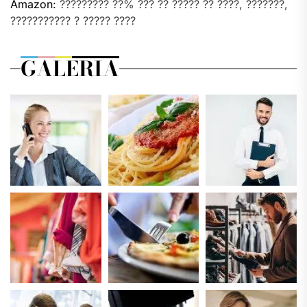
Amazon:
????????? ??% ??? ?? ????? ?? ????, ???????,
??????????? ? ????? ????
GALERIA