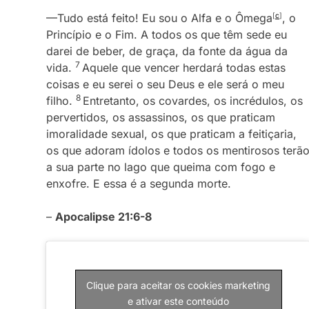
—Tudo está feito! Eu sou o Alfa e o Ômega
[
c
]
, o
Princípio e o Fim. A todos os que têm sede eu
darei de beber, de graça, da fonte da água da
7
vida.
Aquele que vencer herdará todas estas
coisas e eu serei o seu Deus e ele será o meu
8
filho.
Entretanto, os covardes, os incrédulos, os
pervertidos, os assassinos, os que praticam
imoralidade sexual, os que praticam a feitiçaria,
os que adoram ídolos e todos os mentirosos terã
a sua parte no lago que queima com fogo e
enxofre. E essa é a segunda morte.
–
Apocalipse 21:6-8
Clique para aceitar os cookies marketing
e ativar este conteúdo