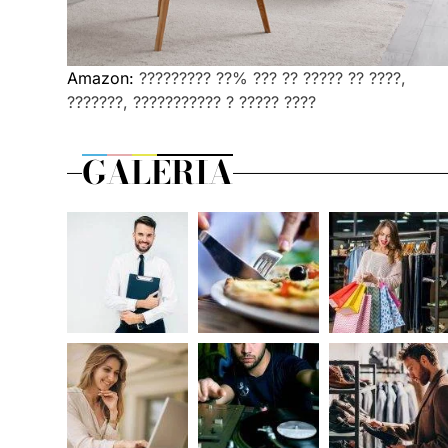
Amazon:
????????? ??% ??? ?? ????? ?? ????,
???????, ??????????? ? ????? ????
GALERIA