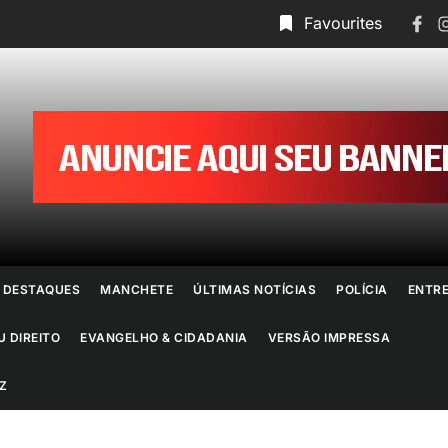
Face
I
Favourites
ornal
o
io
e
DESTAQUES
MANCHETE
ÚLTIMAS NOTÍCIAS
POLÍCIA
ENTR
aneiro
U DIREITO
EVANGELHO & CIDADANIA
VERSÃO IMPRESSA
Z