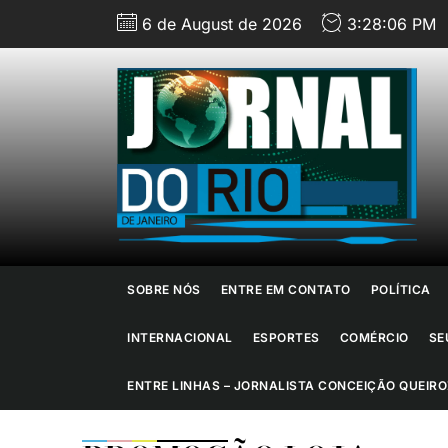
Skip
6 de August de 2026
3:28:07 PM
to
the
content
J
d
R
d
SOBRE NÓS
ENTRE EM CONTATO
POLÍTICA
J
INTERNACIONAL
ESPORTES
COMÉRCIO
SE
ENTRE LINHAS – JORNALISTA CONCEIÇÃO QUEIRO