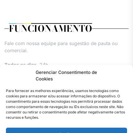
FUNCIONAMENTO
Fale com nossa equipe para sugestão de pauta ou
comercial.
Todos os dias,
24h.
Gerenciar Consentimento de
Cookies
Para fornecer as melhores experiências, usamos tecnologias como
cookies para armazenar e/ou acessar informações do dispositivo. O
consentimento para essas tecnologias nos permitirá processar dados
como comportamento de navegação ou IDs exclusivos neste site. Não
consentir ou retirar o consentimento pode afetar negativamente certos
Facebook
Instagram
Twitter
Youtube
Versão
Entre
Comércio
Pin
Política
Política
Política
Política
Política
Pin
recursos e funções.
Impressa
em
Posts
de
de
de
de
Comercial
Posts
contato
Privacidade
cookies
cookies
cookies
e