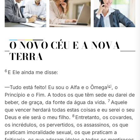
O NOVO CÉU E A NOVA
TERRA
6
E Ele ainda me disse:
—Tudo está feito! Eu sou o Alfa e o Ômega
[
c
]
, o
Princípio e o Fim. A todos os que têm sede eu darei de
7
beber, de graça, da fonte da água da vida.
Aquele
que vencer herdará todas estas coisas e eu serei o seu
8
Deus e ele será o meu filho.
Entretanto, os covardes,
os incrédulos, os pervertidos, os assassinos, os que
praticam imoralidade sexual, os que praticam a
feitiçaria, os que adoram ídolos e todos os mentirosos