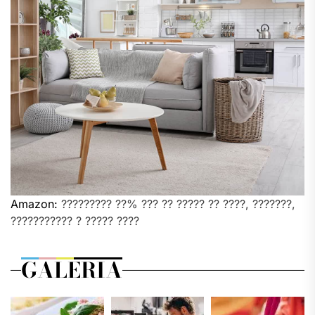
Amazon:
????????? ??% ??? ?? ????? ?? ????, ???????,
??????????? ? ????? ????
GALERIA