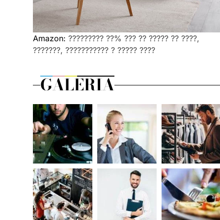
Amazon:
????????? ??% ??? ?? ????? ?? ????,
???????, ??????????? ? ????? ????
GALERIA