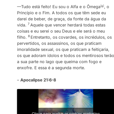
—Tudo está feito! Eu sou o Alfa e o Ômega
[
c
]
, o
Princípio e o Fim. A todos os que têm sede eu
darei de beber, de graça, da fonte da água da
7
vida.
Aquele que vencer herdará todas estas
coisas e eu serei o seu Deus e ele será o meu
8
filho.
Entretanto, os covardes, os incrédulos, os
pervertidos, os assassinos, os que praticam
imoralidade sexual, os que praticam a feitiçaria,
os que adoram ídolos e todos os mentirosos terã
a sua parte no lago que queima com fogo e
enxofre. E essa é a segunda morte.
–
Apocalipse 21:6-8
Clique para aceitar os cookies marketing