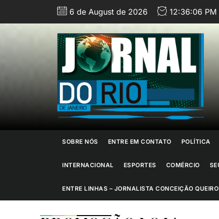
Skip
6 de August de 2026
12:36:07 PM
to
the
content
J
d
R
d
SOBRE NÓS
ENTRE EM CONTATO
POLÍTICA
J
INTERNACIONAL
ESPORTES
COMÉRCIO
SE
ENTRE LINHAS – JORNALISTA CONCEIÇÃO QUEIRO