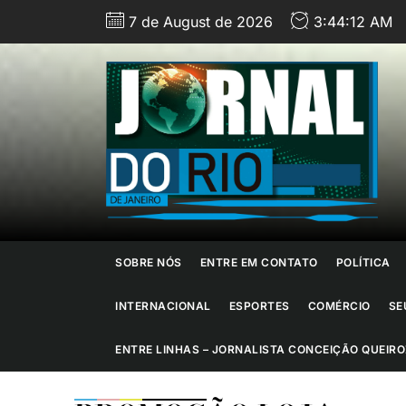
Skip
7 de August de 2026
3:44:13 AM
to
the
content
J
d
R
d
SOBRE NÓS
ENTRE EM CONTATO
POLÍTICA
J
INTERNACIONAL
ESPORTES
COMÉRCIO
SE
ENTRE LINHAS – JORNALISTA CONCEIÇÃO QUEIRO