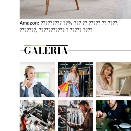
Amazon:
????????? ??% ??? ?? ????? ?? ????,
???????, ??????????? ? ????? ????
GALERIA