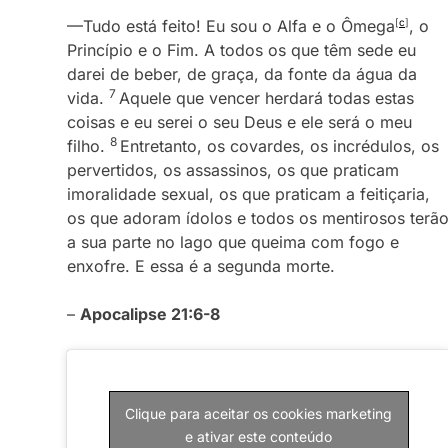
—Tudo está feito! Eu sou o Alfa e o Ômega
[
c
]
, o
Princípio e o Fim. A todos os que têm sede eu
darei de beber, de graça, da fonte da água da
7
vida.
Aquele que vencer herdará todas estas
coisas e eu serei o seu Deus e ele será o meu
8
filho.
Entretanto, os covardes, os incrédulos, os
pervertidos, os assassinos, os que praticam
imoralidade sexual, os que praticam a feitiçaria,
os que adoram ídolos e todos os mentirosos terã
a sua parte no lago que queima com fogo e
enxofre. E essa é a segunda morte.
–
Apocalipse 21:6-8
Clique para aceitar os cookies marketing
e ativar este conteúdo