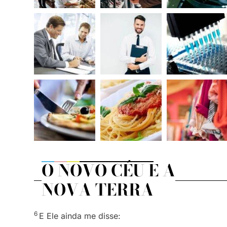
O NOVO CÉU E A
NOVA TERRA
6
E Ele ainda me disse: