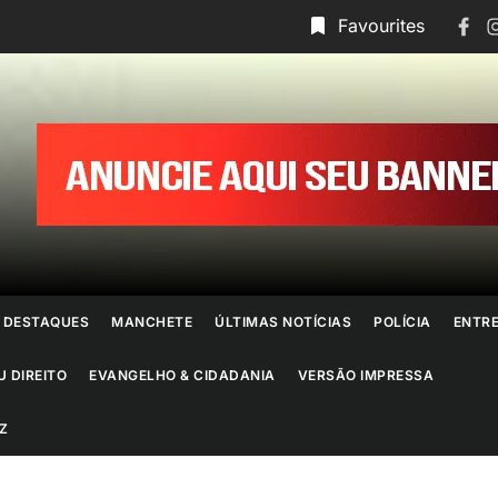
Face
I
Favourites
ornal
o
io
e
DESTAQUES
MANCHETE
ÚLTIMAS NOTÍCIAS
POLÍCIA
ENTR
aneiro
U DIREITO
EVANGELHO & CIDADANIA
VERSÃO IMPRESSA
Z