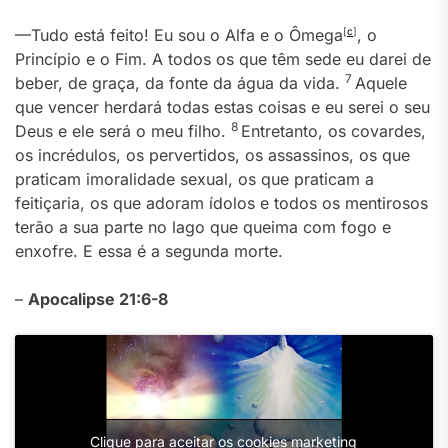
—Tudo está feito! Eu sou o Alfa e o Ômega
[
c
]
, o
Princípio e o Fim. A todos os que têm sede eu darei de
7
beber, de graça, da fonte da água da vida.
Aquele
que vencer herdará todas estas coisas e eu serei o seu
8
Deus e ele será o meu filho.
Entretanto, os covardes,
os incrédulos, os pervertidos, os assassinos, os que
praticam imoralidade sexual, os que praticam a
feitiçaria, os que adoram ídolos e todos os mentirosos
terão a sua parte no lago que queima com fogo e
enxofre. E essa é a segunda morte.
–
Apocalipse 21:6-8
Clique para aceitar os cookies marketing