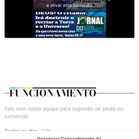
e ativar este conteúdo
FUNCIONAMENTO
Fale com nossa equipe para sugestão de pauta ou
comercial.
Todos os dias,
24h.
Gerenciar Consentimento de