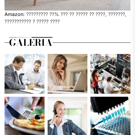
Amazon:
????????? ??% ??? ?? ????? ?? ????, ???????,
??????????? ? ????? ????
GALERIA