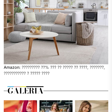
Amazon:
????????? ??% ??? ?? ????? ?? ????, ???????,
??????????? ? ????? ????
GALERIA