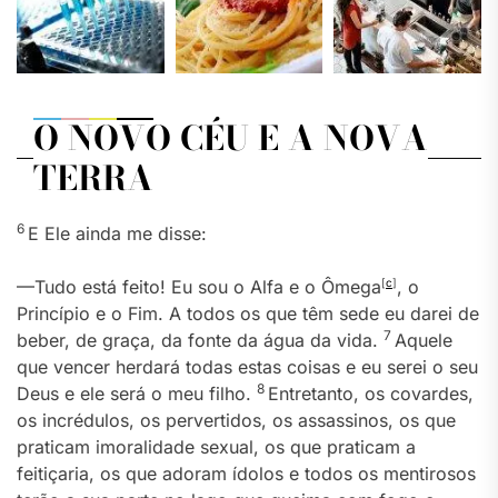
O NOVO CÉU E A NOVA
TERRA
6
E Ele ainda me disse:
—Tudo está feito! Eu sou o Alfa e o Ômega
[
c
]
, o
Princípio e o Fim. A todos os que têm sede eu darei de
7
beber, de graça, da fonte da água da vida.
Aquele
que vencer herdará todas estas coisas e eu serei o seu
8
Deus e ele será o meu filho.
Entretanto, os covardes,
os incrédulos, os pervertidos, os assassinos, os que
praticam imoralidade sexual, os que praticam a
feitiçaria, os que adoram ídolos e todos os mentirosos