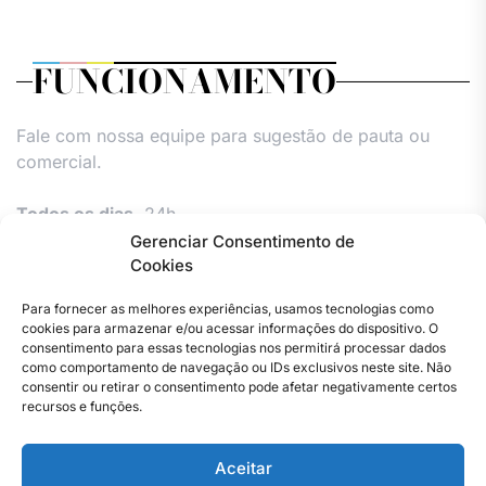
FUNCIONAMENTO
Fale com nossa equipe para sugestão de pauta ou
comercial.
Todos os dias,
24h.
Gerenciar Consentimento de
Cookies
Para fornecer as melhores experiências, usamos tecnologias como
cookies para armazenar e/ou acessar informações do dispositivo. O
consentimento para essas tecnologias nos permitirá processar dados
como comportamento de navegação ou IDs exclusivos neste site. Não
consentir ou retirar o consentimento pode afetar negativamente certos
Facebook
Instagram
Twitter
Youtube
Versão
Entre
Comércio
Pin
Política
Política
Política
Política
Política
Pin
recursos e funções.
Impressa
em
Posts
de
de
de
de
Comercial
Posts
contato
Privacidade
cookies
cookies
cookies
e
Aceitar
–
(UE)
(UE)
(UE)
Publieditor
Copyright © 2023 . Todos os direitos reservados. Webmaster