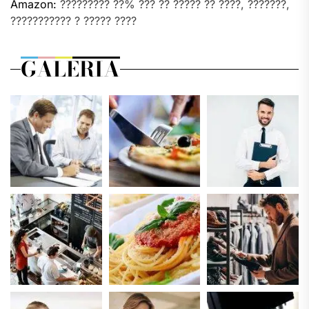
Amazon:
????????? ??% ??? ?? ????? ?? ????, ???????,
??????????? ? ????? ????
GALERIA