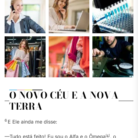
O NOVO CÉU E A NOVA
TERRA
6
E Ele ainda me disse:
—Tudo está feito! Eu sou o Alfa e o Ômega
[
c
]
, o