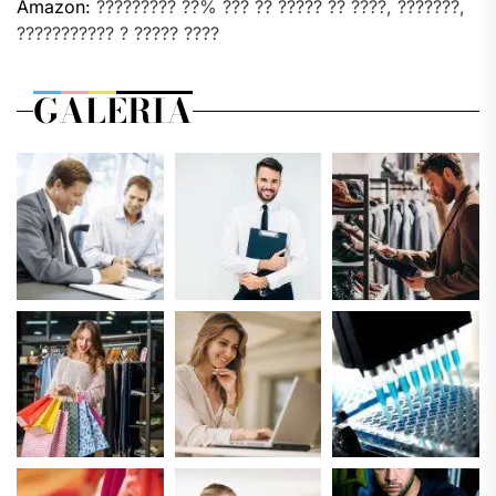
Amazon:
????????? ??% ??? ?? ????? ?? ????, ???????,
??????????? ? ????? ????
GALERIA