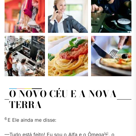
O NOVO CÉU E A NOVA
TERRA
6
E Ele ainda me disse:
—Tudo está feito! Eu sou o Alfa e o Ômega
[
c
]
, o