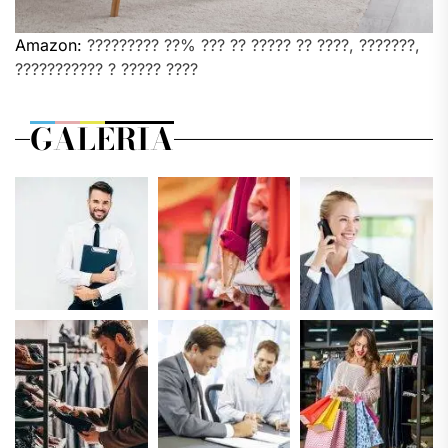
Amazon:
????????? ??% ??? ?? ????? ?? ????, ???????,
??????????? ? ????? ????
GALERIA