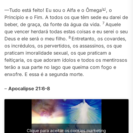
—Tudo está feito! Eu sou o Alfa e o Ômega
[
c
]
, o
Princípio e o Fim. A todos os que têm sede eu darei de
7
beber, de graça, da fonte da água da vida.
Aquele
que vencer herdará todas estas coisas e eu serei o seu
8
Deus e ele será o meu filho.
Entretanto, os covardes,
os incrédulos, os pervertidos, os assassinos, os que
praticam imoralidade sexual, os que praticam a
feitiçaria, os que adoram ídolos e todos os mentirosos
terão a sua parte no lago que queima com fogo e
enxofre. E essa é a segunda morte.
–
Apocalipse 21:6-8
Clique para aceitar os cookies marketing