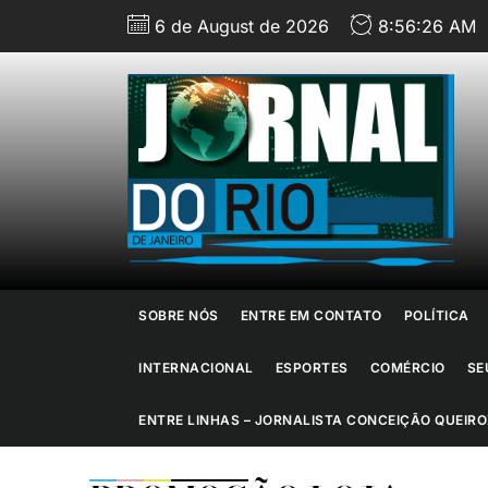
Skip
6 de August de 2026
8:56:27 AM
to
the
content
J
d
R
d
SOBRE NÓS
ENTRE EM CONTATO
POLÍTICA
J
INTERNACIONAL
ESPORTES
COMÉRCIO
SE
ENTRE LINHAS – JORNALISTA CONCEIÇÃO QUEIRO