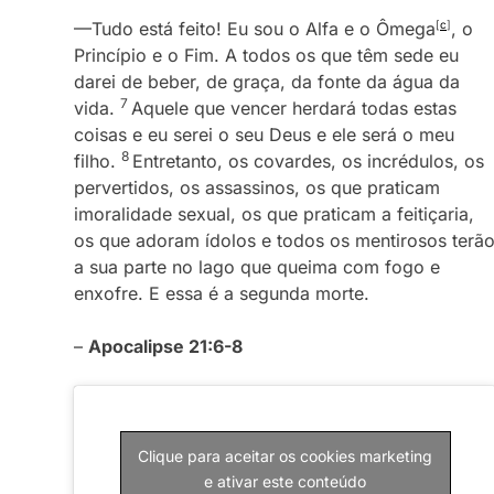
—Tudo está feito! Eu sou o Alfa e o Ômega
[
c
]
, o
Princípio e o Fim. A todos os que têm sede eu
darei de beber, de graça, da fonte da água da
7
vida.
Aquele que vencer herdará todas estas
coisas e eu serei o seu Deus e ele será o meu
8
filho.
Entretanto, os covardes, os incrédulos, os
pervertidos, os assassinos, os que praticam
imoralidade sexual, os que praticam a feitiçaria,
os que adoram ídolos e todos os mentirosos terã
a sua parte no lago que queima com fogo e
enxofre. E essa é a segunda morte.
–
Apocalipse 21:6-8
Clique para aceitar os cookies marketing
e ativar este conteúdo