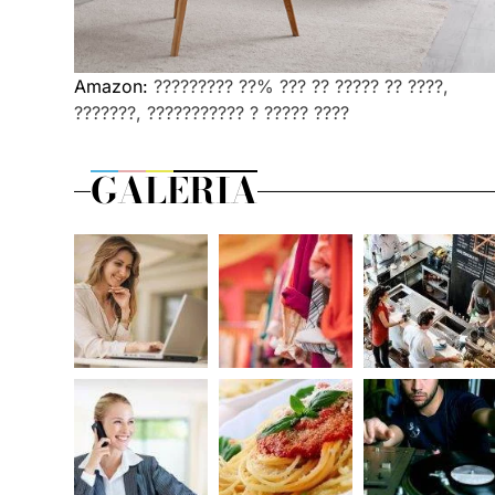
Amazon:
????????? ??% ??? ?? ????? ?? ????,
???????, ??????????? ? ????? ????
GALERIA