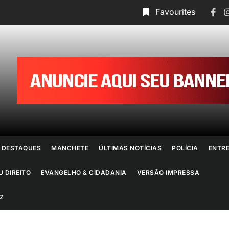
Face
I
Favourites
ornal
o
io
e
DESTAQUES
MANCHETE
ÚLTIMAS NOTÍCIAS
POLÍCIA
ENTR
aneiro
U DIREITO
EVANGELHO & CIDADANIA
VERSÃO IMPRESSA
Z