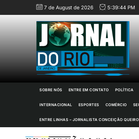
Skip
7 de August de 2026
5:39:46 PM
to
the
content
J
d
R
d
SOBRE NÓS
ENTRE EM CONTATO
POLÍTICA
J
INTERNACIONAL
ESPORTES
COMÉRCIO
SE
ENTRE LINHAS – JORNALISTA CONCEIÇÃO QUEIRO