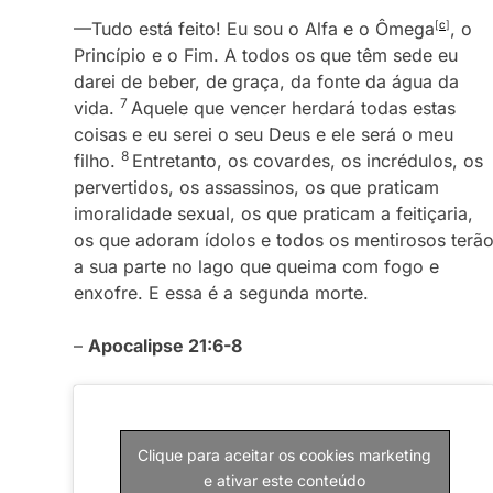
—Tudo está feito! Eu sou o Alfa e o Ômega
[
c
]
, o
Princípio e o Fim. A todos os que têm sede eu
darei de beber, de graça, da fonte da água da
7
vida.
Aquele que vencer herdará todas estas
coisas e eu serei o seu Deus e ele será o meu
8
filho.
Entretanto, os covardes, os incrédulos, os
pervertidos, os assassinos, os que praticam
imoralidade sexual, os que praticam a feitiçaria,
os que adoram ídolos e todos os mentirosos terã
a sua parte no lago que queima com fogo e
enxofre. E essa é a segunda morte.
–
Apocalipse 21:6-8
Clique para aceitar os cookies marketing
e ativar este conteúdo