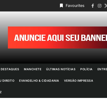
Faceboo
Insta
T
Favourites
ornal
o
io
e
DESTAQUES
MANCHETE
ÚLTIMAS NOTÍCIAS
POLÍCIA
ENTR
aneiro
U DIREITO
EVANGELHO & CIDADANIA
VERSÃO IMPRESSA
Z