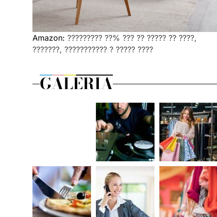
Amazon:
????????? ??% ??? ?? ????? ?? ????,
???????, ??????????? ? ????? ????
GALERIA