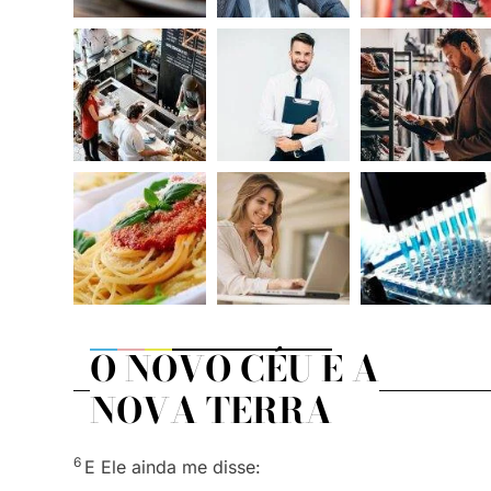
O NOVO CÉU E A
NOVA TERRA
6
E Ele ainda me disse: