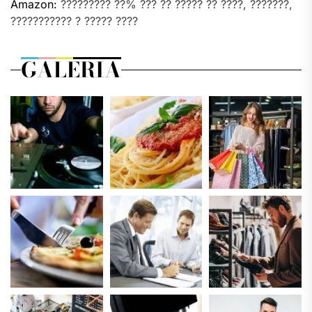
Amazon:
????????? ??% ??? ?? ????? ?? ????, ???????,
??????????? ? ????? ????
GALERIA