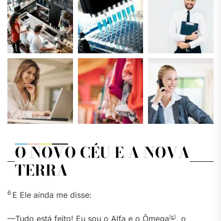
O NOVO CÉU E A NOVA
TERRA
6
E Ele ainda me disse:
—Tudo está feito! Eu sou o Alfa e o Ômega
[
c
]
, o