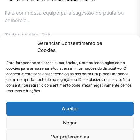
Fale com nossa equipe para sugestão de pauta ou
comercial.
Todos os dias,
24h.
Gerenciar Consentimento de
Cookies
Para fornecer as melhores experiências, usamos tecnologias como
cookies para armazenar e/ou acessar informações do dispositivo. O
consentimento para essas tecnologias nos permitirá processar dados
como comportamento de navegação ou IDs exclusivos neste site. Não
consentir ou retirar o consentimento pode afetar negativamente certos
Facebook
Instagram
Twitter
Youtube
Versão
Entre
Comércio
Pin
Política
Política
Política
Política
Pin
recursos e funções.
Impressa
em
Posts
de
de
de
de
Posts
contato
Privacidade
cookies
cookies
cookies
Aceitar
–
(UE)
(UE)
(UE)
Copyright © 2023 . Todos os direitos reservados. Webmaster
Jornal
By Total Pro Designer.
do
Negar
Rio
de
Ver preferências