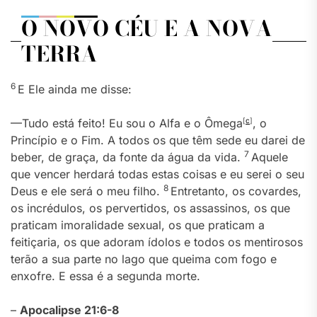
O NOVO CÉU E A NOVA
TERRA
6
E Ele ainda me disse:
—Tudo está feito! Eu sou o Alfa e o Ômega
[
c
]
, o
Princípio e o Fim. A todos os que têm sede eu darei de
7
beber, de graça, da fonte da água da vida.
Aquele
que vencer herdará todas estas coisas e eu serei o seu
8
Deus e ele será o meu filho.
Entretanto, os covardes,
os incrédulos, os pervertidos, os assassinos, os que
praticam imoralidade sexual, os que praticam a
feitiçaria, os que adoram ídolos e todos os mentirosos
terão a sua parte no lago que queima com fogo e
enxofre. E essa é a segunda morte.
–
Apocalipse 21:6-8