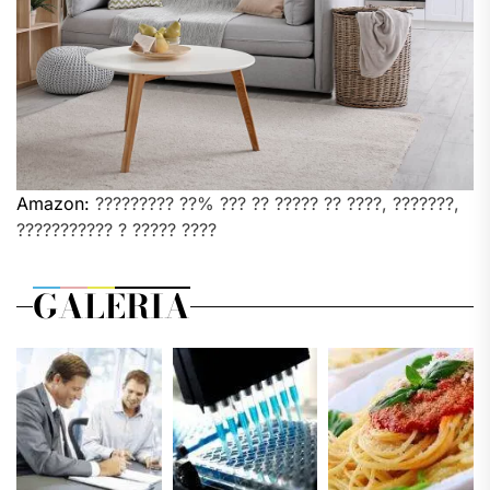
Amazon:
????????? ??% ??? ?? ????? ?? ????, ???????,
??????????? ? ????? ????
GALERIA