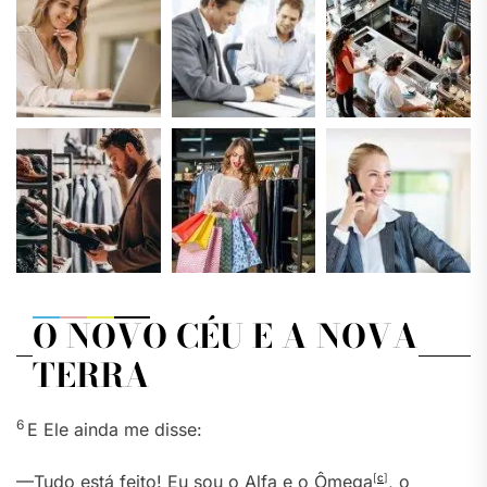
O NOVO CÉU E A NOVA
TERRA
6
E Ele ainda me disse:
—Tudo está feito! Eu sou o Alfa e o Ômega
[
c
]
, o