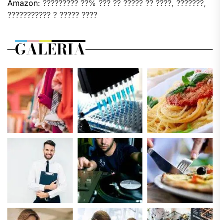
Amazon:
????????? ??% ??? ?? ????? ?? ????, ???????,
??????????? ? ????? ????
GALERIA