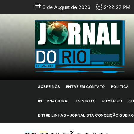
Skip
8 de August de 2026
2:22:29 PM
to
the
content
J
d
R
d
SOBRE NÓS
ENTRE EM CONTATO
POLÍTICA
J
INTERNACIONAL
ESPORTES
COMÉRCIO
SE
ENTRE LINHAS – JORNALISTA CONCEIÇÃO QUEIRO