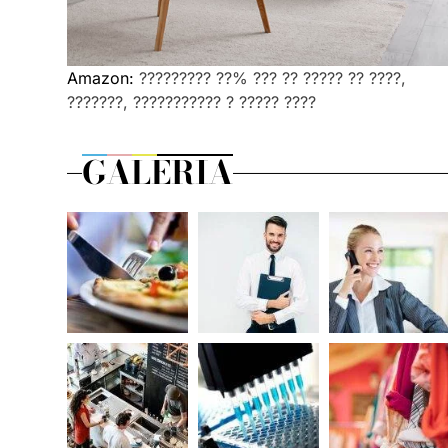
Amazon:
????????? ??% ??? ?? ????? ?? ????,
???????, ??????????? ? ????? ????
GALERIA