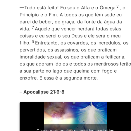
—Tudo está feito! Eu sou o Alfa e o Ômega
[
c
]
, o
Princípio e o Fim. A todos os que têm sede eu
darei de beber, de graça, da fonte da água da
7
vida.
Aquele que vencer herdará todas estas
coisas e eu serei o seu Deus e ele será o meu
8
filho.
Entretanto, os covardes, os incrédulos, os
pervertidos, os assassinos, os que praticam
imoralidade sexual, os que praticam a feitiçaria,
os que adoram ídolos e todos os mentirosos terã
a sua parte no lago que queima com fogo e
enxofre. E essa é a segunda morte.
–
Apocalipse 21:6-8
Clique para aceitar os cookies marketing