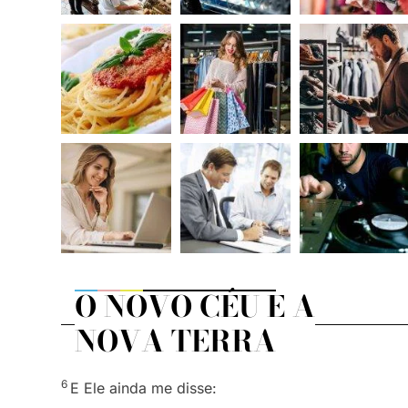
O NOVO CÉU E A
NOVA TERRA
6
E Ele ainda me disse: