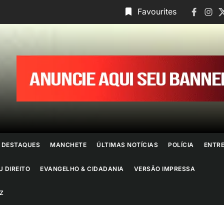
Faceboo
Insta
T
Favourites
ornal
o
io
e
DESTAQUES
MANCHETE
ÚLTIMAS NOTÍCIAS
POLÍCIA
ENTR
aneiro
U DIREITO
EVANGELHO & CIDADANIA
VERSÃO IMPRESSA
Z