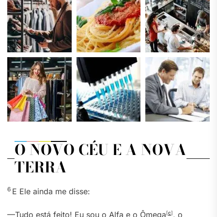
O NOVO CÉU E A NOVA
TERRA
6
E Ele ainda me disse:
—Tudo está feito! Eu sou o Alfa e o Ômega
[
c
]
, o