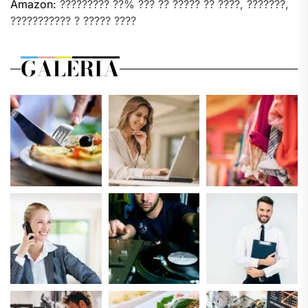
Amazon:
????????? ??% ??? ?? ????? ?? ????, ???????,
??????????? ? ????? ????
GALERIA