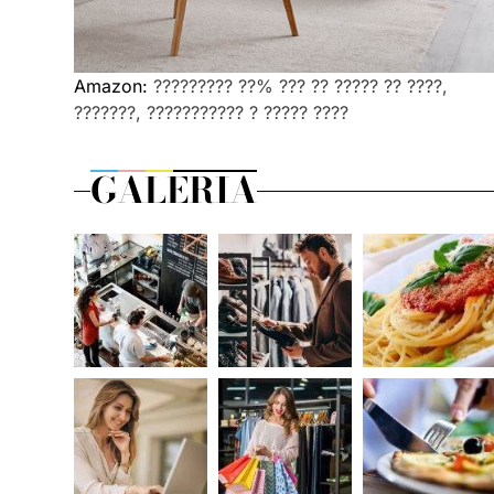
Amazon:
????????? ??% ??? ?? ????? ?? ????,
???????, ??????????? ? ????? ????
GALERIA