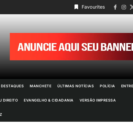
Faceboo
Insta
T
Favourites
ornal
o
io
e
DESTAQUES
MANCHETE
ÚLTIMAS NOTÍCIAS
POLÍCIA
ENTR
aneiro
U DIREITO
EVANGELHO & CIDADANIA
VERSÃO IMPRESSA
Z