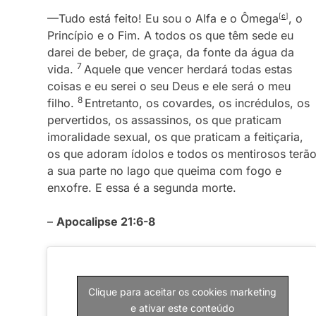
—Tudo está feito! Eu sou o Alfa e o Ômega
[
c
]
, o
Princípio e o Fim. A todos os que têm sede eu
darei de beber, de graça, da fonte da água da
7
vida.
Aquele que vencer herdará todas estas
coisas e eu serei o seu Deus e ele será o meu
8
filho.
Entretanto, os covardes, os incrédulos, os
pervertidos, os assassinos, os que praticam
imoralidade sexual, os que praticam a feitiçaria,
os que adoram ídolos e todos os mentirosos terã
a sua parte no lago que queima com fogo e
enxofre. E essa é a segunda morte.
–
Apocalipse 21:6-8
Clique para aceitar os cookies marketing
e ativar este conteúdo