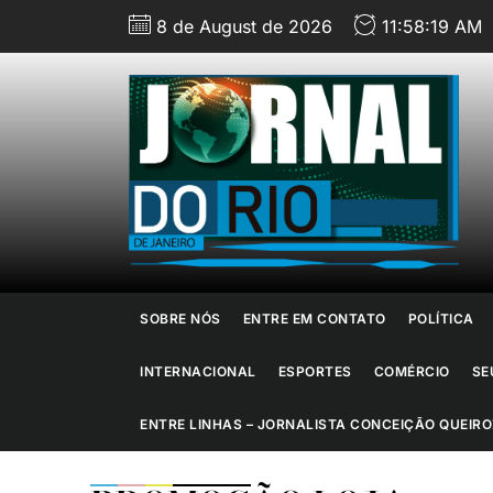
Skip
8 de August de 2026
11:58:21 AM
to
the
content
J
d
R
d
SOBRE NÓS
ENTRE EM CONTATO
POLÍTICA
J
INTERNACIONAL
ESPORTES
COMÉRCIO
SE
ENTRE LINHAS – JORNALISTA CONCEIÇÃO QUEIRO