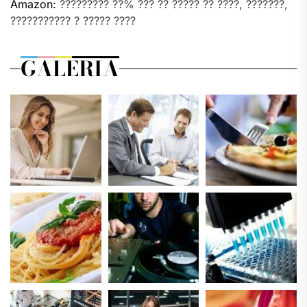
Amazon:
????????? ??% ??? ?? ????? ?? ????, ???????,
??????????? ? ????? ????
GALERIA