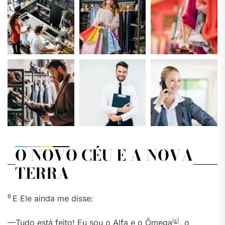
O NOVO CÉU E A NOVA
TERRA
6
E Ele ainda me disse:
—Tudo está feito! Eu sou o Alfa e o Ômega
[
c
]
, o