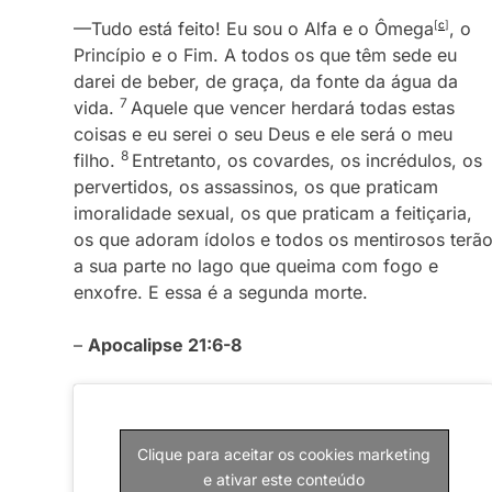
—Tudo está feito! Eu sou o Alfa e o Ômega
[
c
]
, o
Princípio e o Fim. A todos os que têm sede eu
darei de beber, de graça, da fonte da água da
7
vida.
Aquele que vencer herdará todas estas
coisas e eu serei o seu Deus e ele será o meu
8
filho.
Entretanto, os covardes, os incrédulos, os
pervertidos, os assassinos, os que praticam
imoralidade sexual, os que praticam a feitiçaria,
os que adoram ídolos e todos os mentirosos terã
a sua parte no lago que queima com fogo e
enxofre. E essa é a segunda morte.
–
Apocalipse 21:6-8
Clique para aceitar os cookies marketing
e ativar este conteúdo