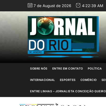
Skip
7 de August de 2026
4:22:40 AM
to
the
content
J
d
R
d
SOBRE NÓS
ENTRE EM CONTATO
POLÍTICA
J
INTERNACIONAL
ESPORTES
COMÉRCIO
SE
ENTRE LINHAS – JORNALISTA CONCEIÇÃO QUEIRO