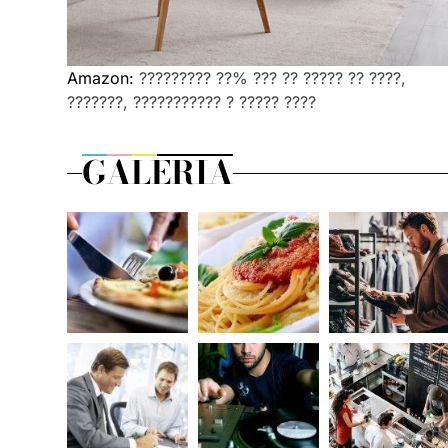
Amazon:
????????? ??% ??? ?? ????? ?? ????,
???????, ??????????? ? ????? ????
GALERIA