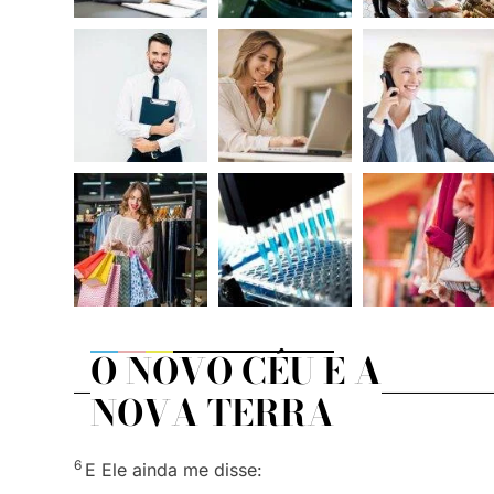
O NOVO CÉU E A
NOVA TERRA
6
E Ele ainda me disse: