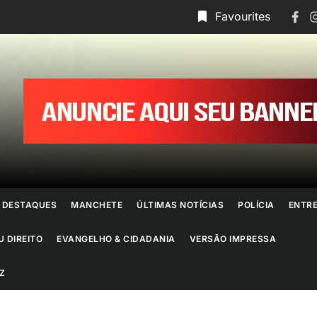
Face
I
Favourites
ornal
o
io
e
DESTAQUES
MANCHETE
ÚLTIMAS NOTÍCIAS
POLÍCIA
ENTR
aneiro
U DIREITO
EVANGELHO & CIDADANIA
VERSÃO IMPRESSA
Z