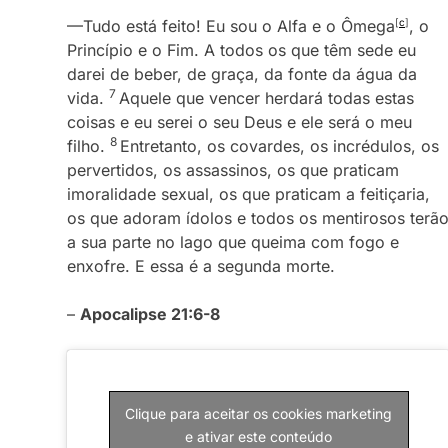
—Tudo está feito! Eu sou o Alfa e o Ômega
[
c
]
, o
Princípio e o Fim. A todos os que têm sede eu
darei de beber, de graça, da fonte da água da
7
vida.
Aquele que vencer herdará todas estas
coisas e eu serei o seu Deus e ele será o meu
8
filho.
Entretanto, os covardes, os incrédulos, os
pervertidos, os assassinos, os que praticam
imoralidade sexual, os que praticam a feitiçaria,
os que adoram ídolos e todos os mentirosos terã
a sua parte no lago que queima com fogo e
enxofre. E essa é a segunda morte.
–
Apocalipse 21:6-8
Clique para aceitar os cookies marketing
e ativar este conteúdo