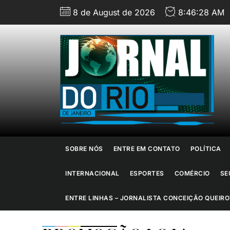
Skip
8 de August de 2026
8:46:29 AM
to
the
content
J
d
R
d
SOBRE NÓS
ENTRE EM CONTATO
POLÍTICA
J
INTERNACIONAL
ESPORTES
COMÉRCIO
SE
ENTRE LINHAS – JORNALISTA CONCEIÇÃO QUEIRO