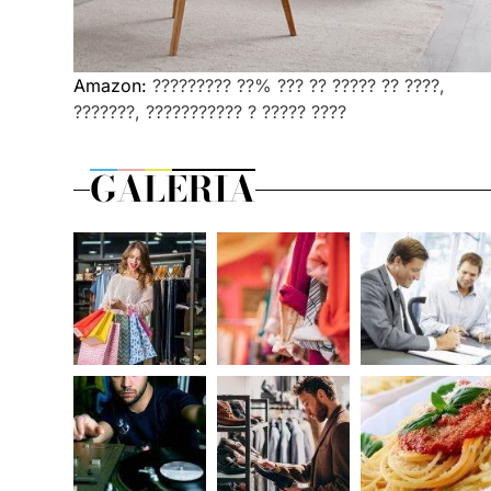
Amazon:
????????? ??% ??? ?? ????? ?? ????,
???????, ??????????? ? ????? ????
GALERIA