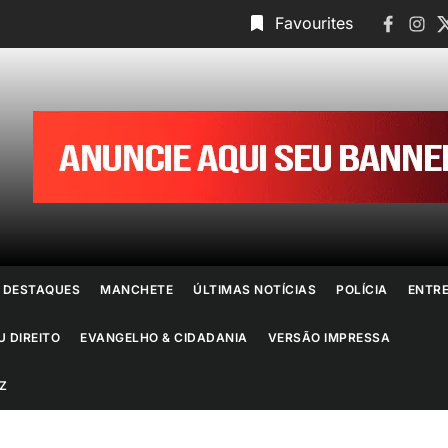
Faceboo
Insta
T
Favourites
ornal
o
io
e
DESTAQUES
MANCHETE
ÚLTIMAS NOTÍCIAS
POLÍCIA
ENTR
aneiro
U DIREITO
EVANGELHO & CIDADANIA
VERSÃO IMPRESSA
Z