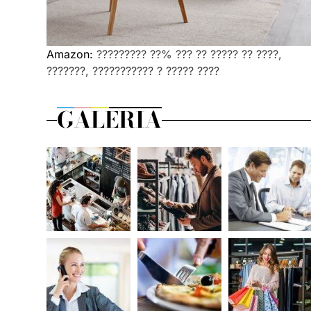
Amazon:
????????? ??% ??? ?? ????? ?? ????,
???????, ??????????? ? ????? ????
GALERIA