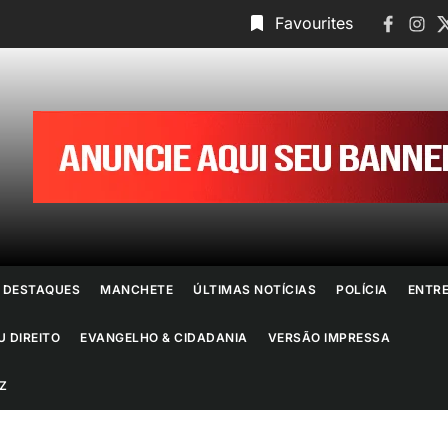
Faceboo
Insta
T
Favourites
ornal
o
io
e
DESTAQUES
MANCHETE
ÚLTIMAS NOTÍCIAS
POLÍCIA
ENTR
aneiro
U DIREITO
EVANGELHO & CIDADANIA
VERSÃO IMPRESSA
Z