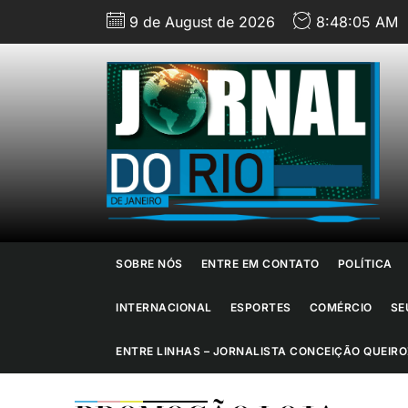
Skip
9 de August de 2026
8:48:06 AM
to
the
content
J
d
R
d
SOBRE NÓS
ENTRE EM CONTATO
POLÍTICA
J
INTERNACIONAL
ESPORTES
COMÉRCIO
SE
ENTRE LINHAS – JORNALISTA CONCEIÇÃO QUEIRO