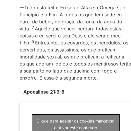
—Tudo está feito! Eu sou o Alfa e o Ômega
[
c
]
, o
Princípio e o Fim. A todos os que têm sede eu
darei de beber, de graça, da fonte da água da
7
vida.
Aquele que vencer herdará todas estas
coisas e eu serei o seu Deus e ele será o meu
8
filho.
Entretanto, os covardes, os incrédulos, os
pervertidos, os assassinos, os que praticam
imoralidade sexual, os que praticam a feitiçaria,
os que adoram ídolos e todos os mentirosos terã
a sua parte no lago que queima com fogo e
enxofre. E essa é a segunda morte.
–
Apocalipse 21:6-8
Clique para aceitar os cookies marketing
e ativar este conteúdo