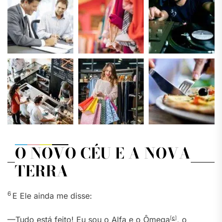
O NOVO CÉU E A NOVA
TERRA
6
E Ele ainda me disse:
—Tudo está feito! Eu sou o Alfa e o Ômega
[
c
]
, o