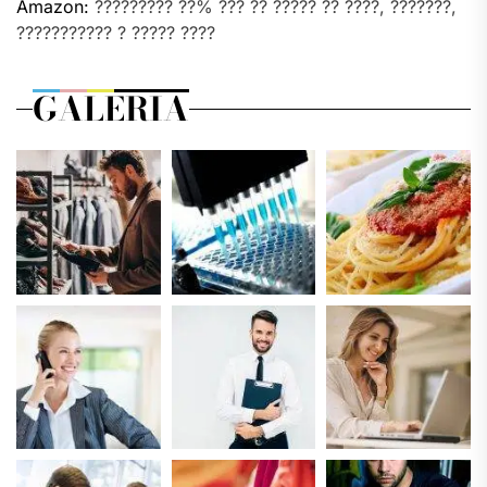
Amazon:
????????? ??% ??? ?? ????? ?? ????, ???????,
??????????? ? ????? ????
GALERIA