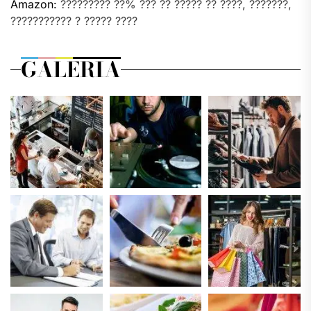
Amazon:
????????? ??% ??? ?? ????? ?? ????, ???????,
??????????? ? ????? ????
GALERIA