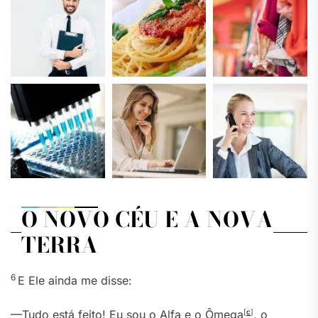
O NOVO CÉU E A NOVA
TERRA
6
E Ele ainda me disse:
—Tudo está feito! Eu sou o Alfa e o Ômega
[
c
]
, o