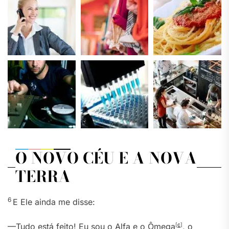
O NOVO CÉU E A NOVA
TERRA
6
E Ele ainda me disse:
—Tudo está feito! Eu sou o Alfa e o Ômega
[
c
]
, o