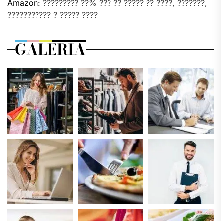
Amazon:
????????? ??% ??? ?? ????? ?? ????, ???????,
??????????? ? ????? ????
GALERIA