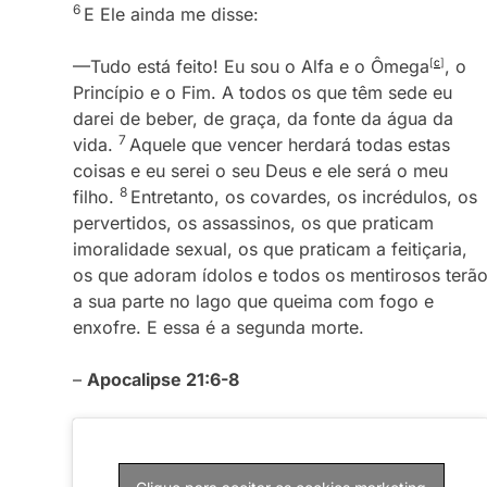
6
E Ele ainda me disse:
—Tudo está feito! Eu sou o Alfa e o Ômega
[
c
]
, o
Princípio e o Fim. A todos os que têm sede eu
darei de beber, de graça, da fonte da água da
7
vida.
Aquele que vencer herdará todas estas
coisas e eu serei o seu Deus e ele será o meu
8
filho.
Entretanto, os covardes, os incrédulos, os
pervertidos, os assassinos, os que praticam
imoralidade sexual, os que praticam a feitiçaria,
os que adoram ídolos e todos os mentirosos terã
a sua parte no lago que queima com fogo e
enxofre. E essa é a segunda morte.
–
Apocalipse 21:6-8