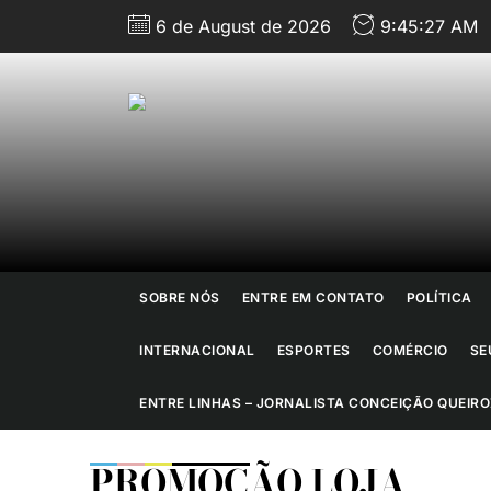
Skip
6 de August de 2026
9:45:27 AM
to
the
content
J
d
R
SOBRE NÓS
ENTRE EM CONTATO
POLÍTICA
d
INTERNACIONAL
ESPORTES
COMÉRCIO
SE
J
ENTRE LINHAS – JORNALISTA CONCEIÇÃO QUEIRO
PROMOÇÃO LOJA