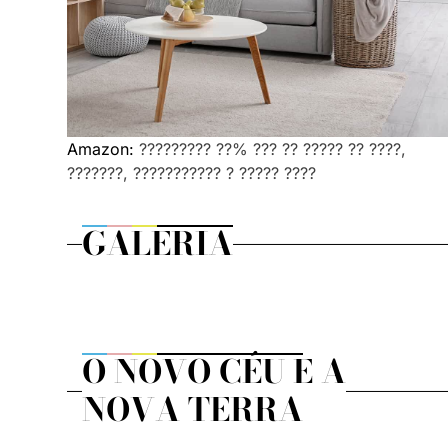
Amazon:
????????? ??% ??? ?? ????? ?? ????,
???????, ??????????? ? ????? ????
GALERIA
O NOVO CÉU E A
NOVA TERRA