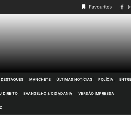
Face
I
Favourites
ornal
o
io
DESTAQUES
MANCHETE
ÚLTIMAS NOTÍCIAS
POLÍCIA
ENTR
e
U DIREITO
EVANGELHO & CIDADANIA
VERSÃO IMPRESSA
aneiro
Z