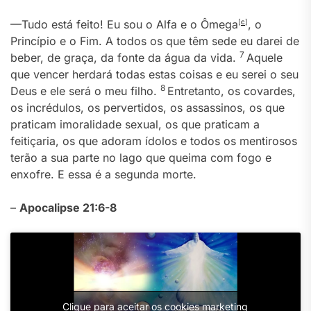
—Tudo está feito! Eu sou o Alfa e o Ômega
[
c
]
, o
Princípio e o Fim. A todos os que têm sede eu darei de
7
beber, de graça, da fonte da água da vida.
Aquele
que vencer herdará todas estas coisas e eu serei o seu
8
Deus e ele será o meu filho.
Entretanto, os covardes,
os incrédulos, os pervertidos, os assassinos, os que
praticam imoralidade sexual, os que praticam a
feitiçaria, os que adoram ídolos e todos os mentirosos
terão a sua parte no lago que queima com fogo e
enxofre. E essa é a segunda morte.
–
Apocalipse 21:6-8
Clique para aceitar os cookies marketing