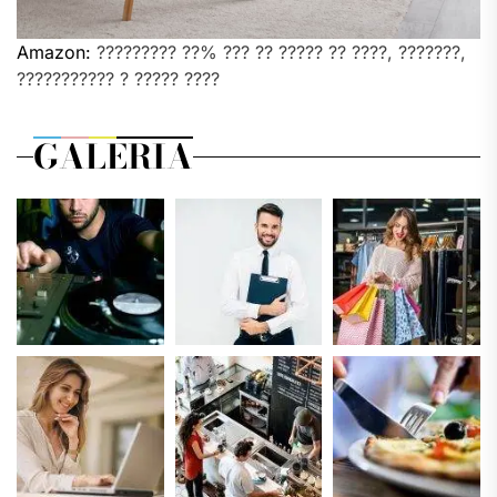
Amazon:
????????? ??% ??? ?? ????? ?? ????, ???????,
??????????? ? ????? ????
GALERIA