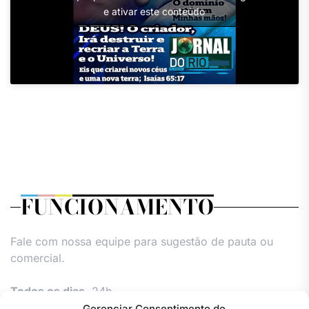
e ativar este conteúdo
FUNCIONAMENTO
Fale com nossa equipe para sugestão de pauta ou
comercial.
Todos os dias,
24h.
Gerenciar Consentimento de