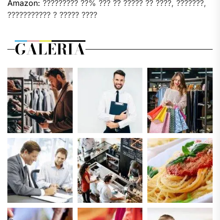
Amazon:
????????? ??% ??? ?? ????? ?? ????, ???????,
??????????? ? ????? ????
GALERIA