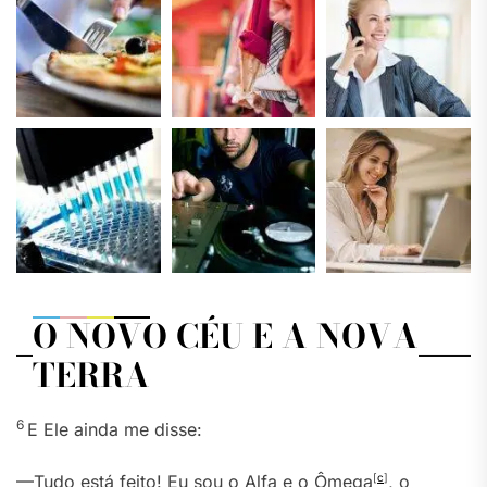
O NOVO CÉU E A NOVA
TERRA
6
E Ele ainda me disse:
—Tudo está feito! Eu sou o Alfa e o Ômega
[
c
]
, o