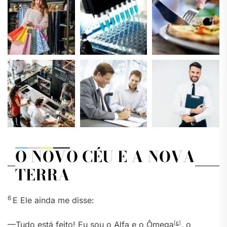
O NOVO CÉU E A NOVA
TERRA
6
E Ele ainda me disse:
—Tudo está feito! Eu sou o Alfa e o Ômega
[
c
]
, o