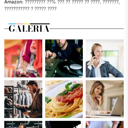
Amazon:
????????? ??% ??? ?? ????? ?? ????, ???????,
??????????? ? ????? ????
GALERIA