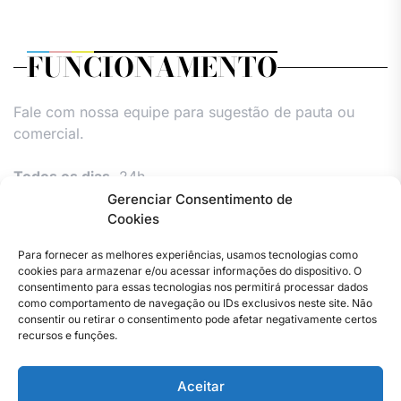
FUNCIONAMENTO
Fale com nossa equipe para sugestão de pauta ou
comercial.
Todos os dias,
24h.
Gerenciar Consentimento de
Cookies
Para fornecer as melhores experiências, usamos tecnologias como
cookies para armazenar e/ou acessar informações do dispositivo. O
consentimento para essas tecnologias nos permitirá processar dados
como comportamento de navegação ou IDs exclusivos neste site. Não
consentir ou retirar o consentimento pode afetar negativamente certos
Facebook
Instagram
Twitter
Youtube
Versão
Entre
Comércio
Pin
Política
Política
Política
Política
Pin
recursos e funções.
Impressa
em
Posts
de
de
de
de
Posts
contato
Privacidade
cookies
cookies
cookies
Aceitar
–
(UE)
(UE)
(UE)
Copyright © 2023 . Todos os direitos reservados. Webmaster