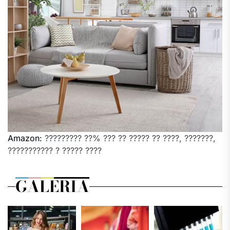
Amazon:
????????? ??% ??? ?? ????? ?? ????, ???????,
??????????? ? ????? ????
GALERIA