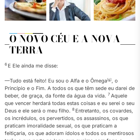
O NOVO CÉU E A NOVA
TERRA
6
E Ele ainda me disse:
—Tudo está feito! Eu sou o Alfa e o Ômega
[
c
]
, o
Princípio e o Fim. A todos os que têm sede eu darei de
7
beber, de graça, da fonte da água da vida.
Aquele
que vencer herdará todas estas coisas e eu serei o seu
8
Deus e ele será o meu filho.
Entretanto, os covardes,
os incrédulos, os pervertidos, os assassinos, os que
praticam imoralidade sexual, os que praticam a
feitiçaria, os que adoram ídolos e todos os mentirosos