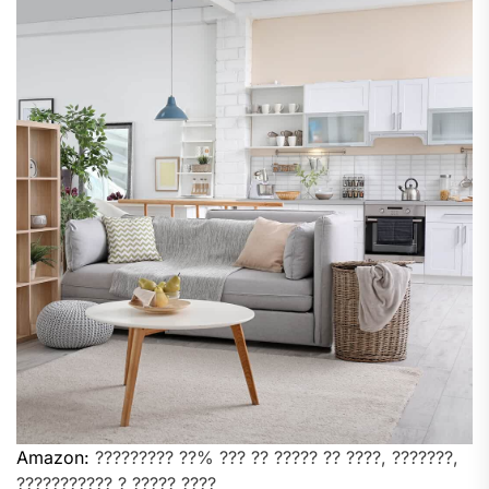
Amazon:
????????? ??% ??? ?? ????? ?? ????, ???????,
??????????? ? ????? ????