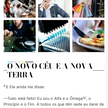
O NOVO CÉU E A NOVA
TERRA
6
E Ele ainda me disse:
—Tudo está feito! Eu sou o Alfa e o Ômega
[
c
]
, o
Princípio e o Fim. A todos os que têm sede eu darei de