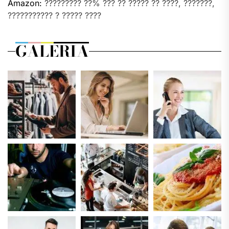
Amazon:
????????? ??% ??? ?? ????? ?? ????, ???????,
??????????? ? ????? ????
GALERIA