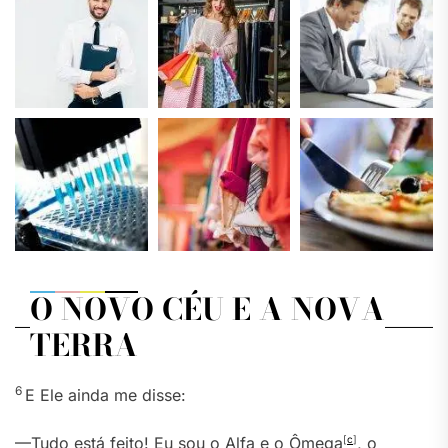
O NOVO CÉU E A NOVA
TERRA
6
E Ele ainda me disse:
—Tudo está feito! Eu sou o Alfa e o Ômega
[
c
]
, o